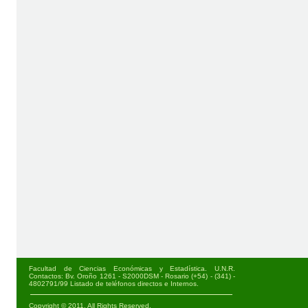
Facultad de Ciencias Económicas y Estadística. U.N.R.
Contactos: Bv. Oroño 1261 - S2000DSM - Rosario (+54) - (341) -
4802791/99
Listado de teléfonos directos e Internos
.
Copyright © 2011. All Rights Reserved.