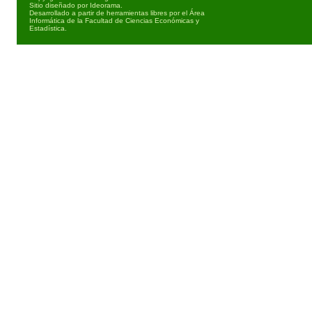
Sitio diseñado por
Ideorama
.
Desarrollado a partir de herramientas libres por el Área
Informática de la Facultad de Ciencias Económicas y
Estadística.