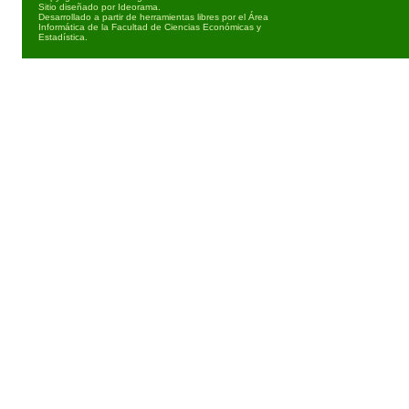
Sitio diseñado por
Ideorama
.
Desarrollado a partir de herramientas libres por el Área
Informática de la Facultad de Ciencias Económicas y
Estadística.