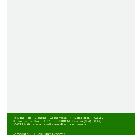
Facultad de Ciencias Económicas y Estadística. U.N.R.
Contactos: Bv. Oroño 1261 - S2000DSM - Rosario (+54) - (341) -
4802791/99
Listado de teléfonos directos e Internos
.
Copyright © 2011. All Rights Reserved.