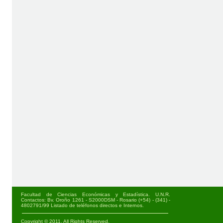
Facultad de Ciencias Económicas y Estadística. U.N.R.
Contactos: Bv. Oroño 1261 - S2000DSM - Rosario (+54) - (341) -
4802791/99
Listado de teléfonos directos e Internos
.
Copyright © 2011. All Rights Reserved.