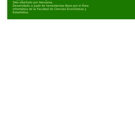
Sitio diseñado por
Ideorama
.
Desarrollado a partir de herramientas libres por el Área
Informática de la Facultad de Ciencias Económicas y
Estadística.