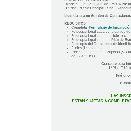
Desde el 03/03 al 31/03, de 17:30 a 20:3
(1º Piso Edificio Principal - Srta. Evangeli
Licenciatura en Gestión de Operaciones 
REQUISITOS
Completar
Formulario de Inscripció
Fotocopia legalizada de la partida d
Fotocopia legalizada del título terciar
Fotocopia legalizada del
Plan de Est
Fotocopia del Documento de Identid
2 fotos (tipo carnet)
Recibo de pago de inscripción ($ 300 
de 17 a 21 hs.)
Contacto para in
(1º Piso Edific
Teléfono:
E-mail
LAS INSC
ESTÁN SUJETAS A COMPLETAR