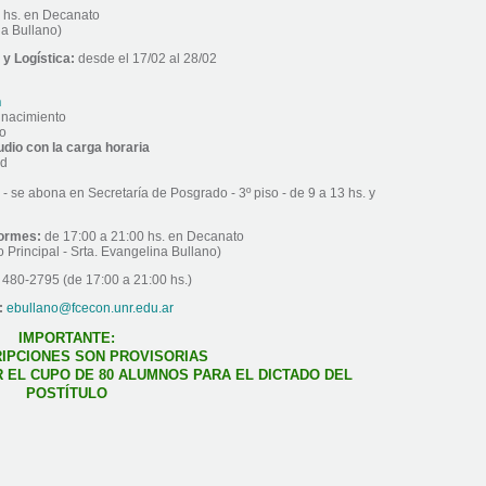
0 hs. en Decanato
na Bullano)
y Logística:
desde el 17/02 al 28/02
n
e nacimiento
io
udio con la carga horaria
ad
- se abona en Secretaría de Posgrado - 3º piso - de 9 a 13 hs. y
formes:
de 17:00 a 21:00 hs. en Decanato
io Principal - Srta. Evangelina Bullano)
480-2795 (de 17:00 a 21:00 hs.)
:
ebullano@fcecon.unr.edu.ar
IMPORTANTE:
RIPCIONES SON PROVISORIAS
 EL CUPO DE 80 ALUMNOS PARA EL DICTADO DEL
POSTÍTULO