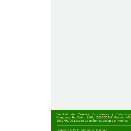
Facultad de Ciencias Económicas y Estadística
Contactos: Bv. Oroño 1261 - S2000DSM - Rosario (+54)
4802791/99
Listado de teléfonos directos e Internos
.
Copyright © 2011. All Rights Reserved.