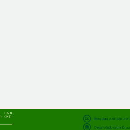
. U.N.R.
 - (341) -