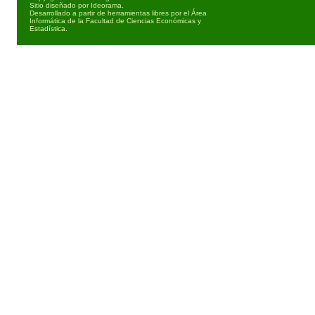
Sitio diseñado por
Ideorama
.
Desarrollado a partir de herramientas libres por el Área
Informática de la Facultad de Ciencias Económicas y
Estadística.