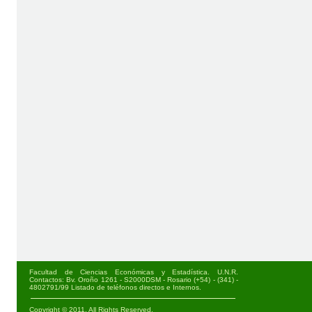
Facultad de Ciencias Económicas y Estadística. U.N.R.
Contactos: Bv. Oroño 1261 - S2000DSM - Rosario (+54) - (341) -
4802791/99
Listado de teléfonos directos e Internos
.
Copyright © 2011. All Rights Reserved.