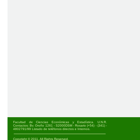
Facultad de Ciencias Económicas y Estadística. U.N.R.
Contactos: Bv. Oroño 1261 - S2000DSM - Rosario (+54) - (341) -
4802791/99
Listado de teléfonos directos e Internos
.
Copyright © 2011. All Rights Reserved.