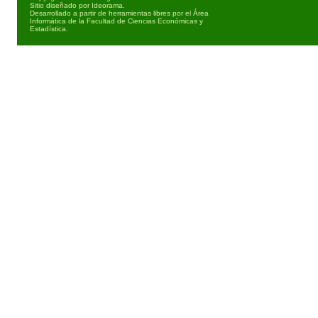
Sitio diseñado por
Ideorama
.
Desarrollado a partir de herramientas libres por el Área
Informática de la Facultad de Ciencias Económicas y
Estadística.