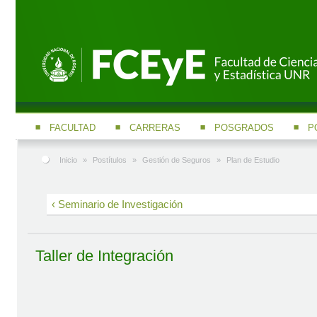
FACULTAD
CARRERAS
POSGRADOS
P
Inicio
»
Postítulos
»
Gestión de Seguros
»
Plan de Estudio
‹ Seminario de Investigación
Taller de Integración