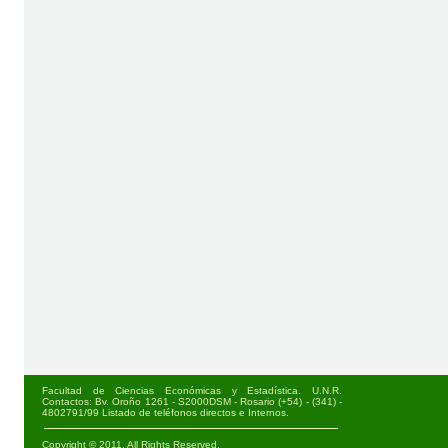
Facultad de Ciencias Económicas y Estadística. U.N.R.
Contactos: Bv. Oroño 1261 - S2000DSM - Rosario (+54) - (341) -
4802791/99
Listado de teléfonos directos e Internos
.
Copyright © 2011. All Rights Reserved.