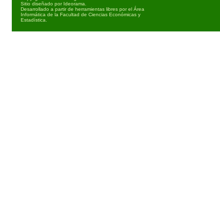
Sitio diseñado por
Ideorama
.
Desarrollado a partir de herramientas libres por el Área
Informática de la Facultad de Ciencias Económicas y
Estadística.