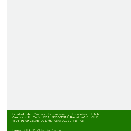
Facultad de Ciencias Económicas y Estadística. U.N.R.
Contactos: Bv. Oroño 1261 - S2000DSM - Rosario (+54) - (341) -
4802791/99
Listado de teléfonos directos e Internos
.
Copyright © 2011. All Rights Reserved.