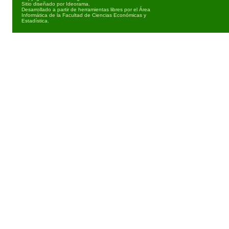
Sitio diseñado por
Ideorama
.
Desarrollado a partir de herramientas libres por el Área
Informática de la Facultad de Ciencias Económicas y
Estadística.