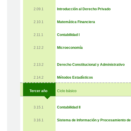
2.09.1
Introducción al Derecho Privado
2.10.1
Matemática Financiera
2.11.1
Contabilidad I
2.12.2
Microeconomía
2.13.2
Derecho Constitucional y Administrativo
2.14.2
Métodos Estadísticos
Tercer año
Ciclo básico
3.15.1
Contabilidad II
3.16.1
Sistema de Información y Procesamiento de