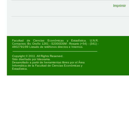
Imprimir
Facultad de Ciencias Económicas y Estadística. U.N.R.
Contactos: Bv. Oroño 1261 - S2000DSM - Rosario (+54) - (341) -
4802791/99
Listado de teléfonos directos e Internos
.
Copyright © 2011. All Rights Reserved.
Sitio diseñado por
Ideorama
.
Desarrollado a partir de herramientas libres por el Área
Informática de la Facultad de Ciencias Económicas y
Estadística.