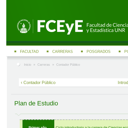
FACULTAD
CARRERAS
POSGRADOS
P
Inicio
»
Carreras
»
Contador Público
‹ Contador Público
Intro
Plan de Estudio
Primer año
Ciclo introductorio a la carrera de Ciencias e